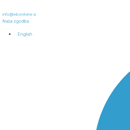
info@ebonitete.si
Naša zgodba
English